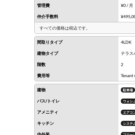
管理費
¥0 / 月
仲介手数料
¥495,
すべての価格は税込です。
間取りタイプ
4LDK
建物タイプ
テラス
階数
2
費用等
Tenant 
建物
駐車場
バス/トイレ
ウォシ
アメニティ
エアコ
キッチン
システ
内外装
フロー