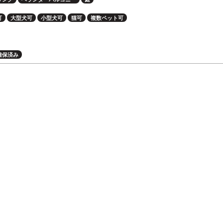
可
大型犬可
小型犬可
猫可
複数ペット可
確保済み