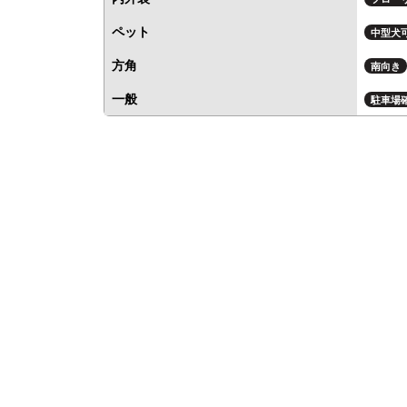
ペット
中型犬
方角
南向き
一般
駐車場