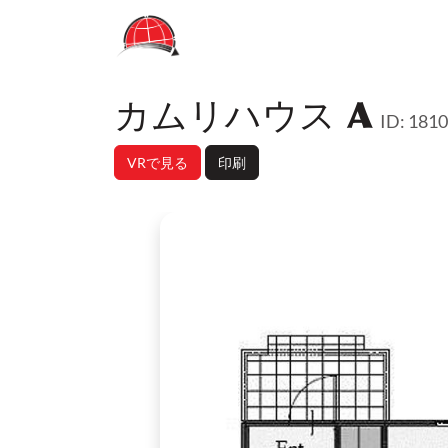
カムリハウス A
ID: 181
VRで見る
印刷