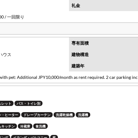
礼金
000 / 一回限り
専有面積
ハウス
建物構造
建築年
with pet: Additional JPY10,000/month as rent required. 2 car parking inc
ュレット
バス・トイレ別
ン・ヒーター
ドレープカーテン
洗濯乾燥機
洗濯機
ムキッチン
冷蔵庫
食洗機
リング
ベランダ・バルコニー
庭